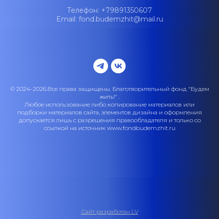
Телефон: +79891350607
Email: fond.budemzhit@mail.ru
© 2024-2026.Все права защищены. Благотворительный фонд "Будем
жить!" .
Любое использование либо копирование материалов или
подборки материалов сайта, элементов дизайна и оформления
допускается лишь с разрешения правообладателя и только со
ссылкой на источник www.fondbudemzhit.ru
Сайт разработан LV