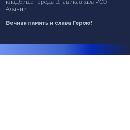
кладбища города Владикавказа РСО-
Алании.
Вечная память и слава Герою!
Телефон: +79891350607
Email: fond.budemzhit@mail.ru