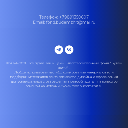
Телефон: +79891350607
Email: fond.budemzhit@mail.ru
© 2024-2026.Все права защищены. Благотворительный фонд "Будем
жить!" .
Любое использование либо копирование материалов или
подборки материалов сайта, элементов дизайна и оформления
допускается лишь с разрешения правообладателя и только со
ссылкой на источник www.fondbudemzhit.ru