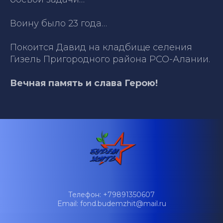
Воину было 23 года…
Покоится Давид на кладбище селения
Гизель Пригородного района РСО-Алании.
Вечная память и слава Герою!
Телефон: +79891350607
Email: fond.budemzhit@mail.ru