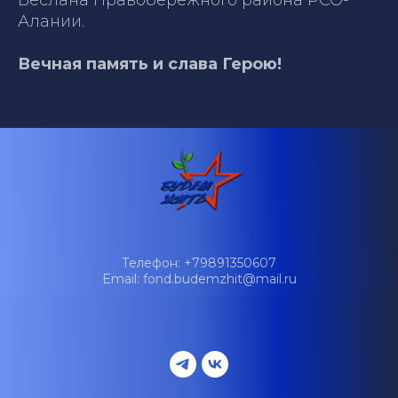
Алании.
Вечная память и слава Герою!
Телефон: +79891350607
Email: fond.budemzhit@mail.ru