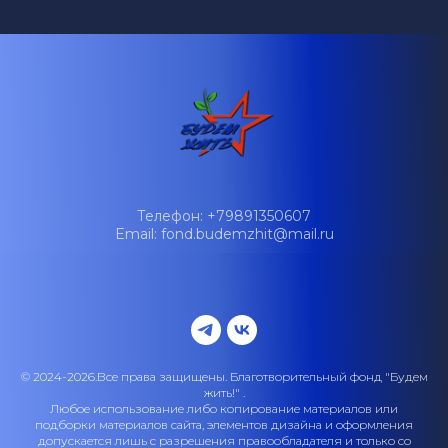
Телефон: +79891350607
Email: fond.budemzhit@mail.ru
© 2024-2026.Все права защищены. Благотворительный фонд "Будем
жить!" .
Любое использование либо копирование материалов или
подборки материалов сайта, элементов дизайна и оформления
допускается лишь с разрешения правообладателя и только со