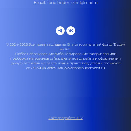
Email: fond.budemzhit@mail.ru
© 2024-2026.Все права защищены. Благотворительный фонд "Будем
жить!" .
Любое использование либо копирование материалов или
подборки материалов сайта, элементов дизайна и оформления
допускается лишь с разрешения правообладателя и только со
ссылкой на источник www.fondbudemzhit.ru
Сайт разработан LV