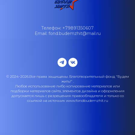
Телефон: +79891350607
Email: fond.budemzhit@mail.ru
© 2024-2026.Все права защищены. Благотворительный фонд "Будем
жить!" .
Любое использование либо копирование материалов или
подборки материалов сайта, элементов дизайна и оформления
допускается лишь с разрешения правообладателя и только со
ссылкой на источник www.fondbudemzhit.ru