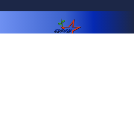
Телефон: +79891350607
Email: fond.budemzhit@mail.ru
© 2024-2026.Все права защищены. Благотворительный фонд "Будем
жить!" .
Любое использование либо копирование материалов или
подборки материалов сайта, элементов дизайна и оформления
допускается лишь с разрешения правообладателя и только со
ссылкой на источник www.fondbudemzhit.ru