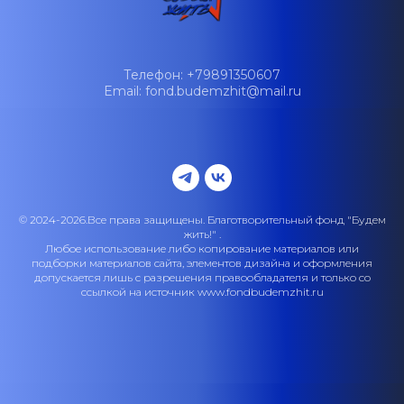
Телефон: +79891350607
Email: fond.budemzhit@mail.ru
© 2024-2026.Все права защищены. Благотворительный фонд "Будем
жить!" .
Любое использование либо копирование материалов или
подборки материалов сайта, элементов дизайна и оформления
допускается лишь с разрешения правообладателя и только со
ссылкой на источник www.fondbudemzhit.ru