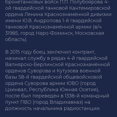
бронетанковых войск П.П. Полубоярова 4-
ой гвардейской танковой Кантемировской
ордена Ленина Краснознамённой дивизии
имени Ю.В. Андропова 1-й гвардейской
танковой Краснознамённой армии (в/ч
31985, город Наро-Фоминск, Московская
область).
В 2015 году боец заключил контракт,
начинал службу в рядах 4-й гвар­дейской
Вапнярско-Берлинской Краснознамённой
орденов Суворо­ва и Кутузова военной
базы 58-й гвардейской общевойсковой
ордена Суворова армии ЮВО (город
Цхинвал, Республика Южная Осетия),
после был переведён в 1338-й командный
пункт ПВО (город Владикавказ) на
должность начальника радиостанции.