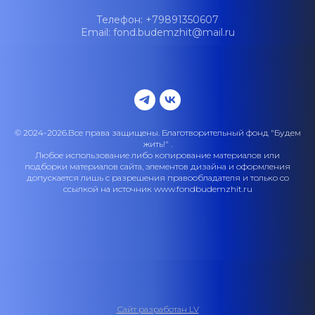
Телефон: +79891350607
Email: fond.budemzhit@mail.ru
© 2024-2026.Все права защищены. Благотворительный фонд "Будем
жить!" .
Любое использование либо копирование материалов или
подборки материалов сайта, элементов дизайна и оформления
допускается лишь с разрешения правообладателя и только со
ссылкой на источник www.fondbudemzhit.ru
Сайт разработан LV