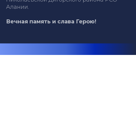
Алании.
Вечная память и слава Герою!
Телефон: +79891350607
Email: fond.budemzhit@mail.ru