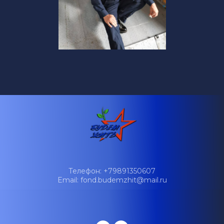
Телефон: +79891350607
Email: fond.budemzhit@mail.ru