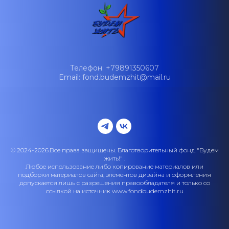
Телефон: +79891350607
Email: fond.budemzhit@mail.ru
© 2024-2026.Все права защищены. Благотворительный фонд "Будем
жить!" .
Любое использование либо копирование материалов или
подборки материалов сайта, элементов дизайна и оформления
допускается лишь с разрешения правообладателя и только со
ссылкой на источник www.fondbudemzhit.ru