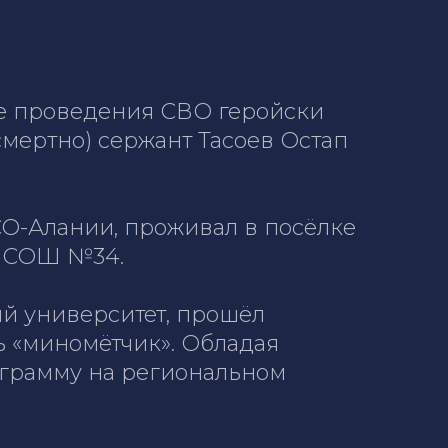
де проведения СВО геройски
мертно) сержант Тасоев Остап
РСО-Алании, проживал в посёлке
в СОШ №34.
ый университет, прошёл
ь «миномётчик». Обладая
ограмму на региональном