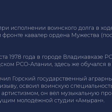
 при исполнении воинского долга в хо
 фронте кавалер ордена Мужества (пос
ста 1978 года в городе Владикавказе 
дском РСО-Алании, здесь же обучался 
нчил Горский государственный аграрн
изыву, освоил воинскую специальност
 артистизмом, он вёл музыкальную пр
дущим молодёжной студии «Амыран».