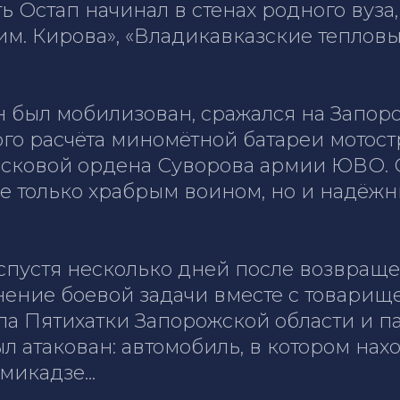
 Остап начинал в стенах родного вуза
м. Кирова», «Владикавказские тепловы
он был мобилизован, сражался на Запо
о расчёта миномётной батареи мотост
сковой ордена Суворова армии ЮВО. 
не только храбрым воином, но и надёж
 спустя несколько дней после возвраще
нение боевой задачи вместе с товари
а Пятихатки Запорожской области и пал
л атакован: автомобиль, в котором нах
икадзе...