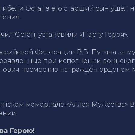
гибели Остапа его старший сын ушёл н
ления.
чил Остап, установили «Парту Героя».
ссийской Федерации В.В. Путина за муж
роявленные при исполнении воинского
инович посмертно награждён орденом 
инском мемориале «Аллея Мужества» В
ании.
ва Герою!