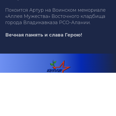
Покоится Артур на Воинском мемориале
«Аллея Мужества» Восточного кладбища
города Владикавказа РСО-Алании.
Вечная память и слава Герою!
Телефон: +79891350607
Email: fond.budemzhit@mail.ru