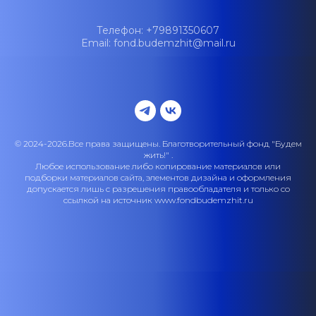
Телефон: +79891350607
Email: fond.budemzhit@mail.ru
© 2024-2026.Все права защищены. Благотворительный фонд "Будем
жить!" .
Любое использование либо копирование материалов или
подборки материалов сайта, элементов дизайна и оформления
допускается лишь с разрешения правообладателя и только со
ссылкой на источник www.fondbudemzhit.ru